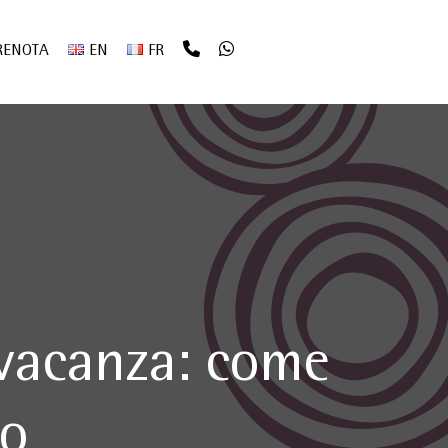
RENOTA
EN
FR
n vacanza: come
io